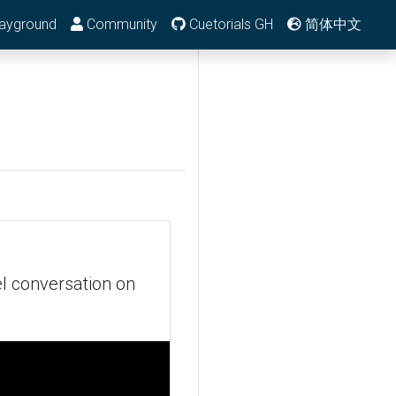
ayground
Community
Cuetorials GH
简体中文
el conversation on