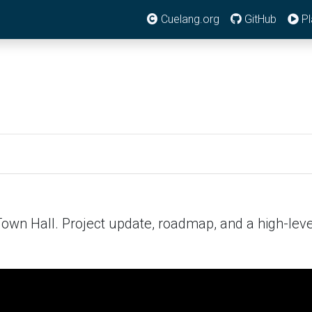
Cuelang.org
GitHub
Pl
Town Hall. Project update, roadmap, and a high-lev