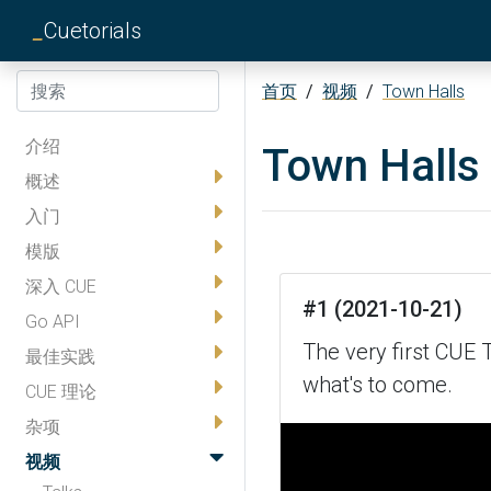
_
Cuetorials
首页
/
视频
/
Town Halls
介绍
Town Halls
概述
入门
模版
深入 CUE
#1 (2021-10-21)
Go API
The very first CUE 
最佳实践
what's to come.
CUE 理论
杂项
视频