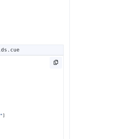
lds.cue
"
]