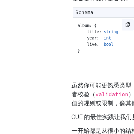
Schema
album: {
	title: 
string
	year:  
int
	live:  
bool
}
虽然你可能更熟悉类型
者校验（
）
validation
值的规则或限制，像其
CUE 的最佳实践让
一开始都是从很小的结