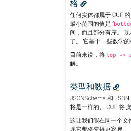
格
任何实体都属于 CUE 
最小范围的值是 “
botto
间，而且部分有序。 现
了。 它基于一些数学
目前来说，将
top -> 
解。
类型和数据
JSONSchema 和
将是一样的。 CUE 将
类
这让我们能在同一个文
现它都将变得更容易。