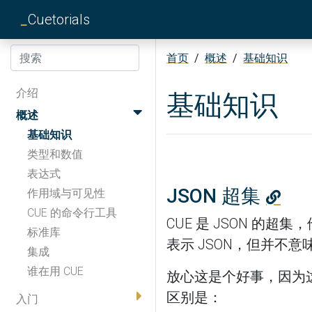
_
Cuetorials
首页
/
概述
/
基础知识
介绍
基础知识
概述
基础知识
类型和数值
表达式
JSON 超集
作用域与可见性
CUE 的命令行工具
CUE 是 JSON 的超
标准库
表示 JSON，但并不意味
集成
谁在用 CUE
放心这是个好事，因为这让
区别是：
入门