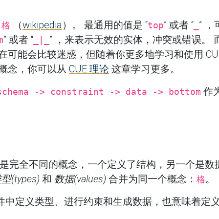
的
（
wikipedia
）。 最通用的值是 “
” 或者 “
” 
格
top
_
” 或者 “
” ，来表示无效的实体，冲突或错误。
m
_|_
在可能会比较迷惑，但随着你更多地学习和使用 CU
的概念，你可以从
CUE 理论
这章学习更多。
作
schema -> constraint -> data -> bottom
 JSON 是完全不同的概念，一个定义了结构，另一个是数
型(types)
和
数据(values)
合并为同一个概念：
。
格
件中定义类型、进行约束和生成数据，也意味着定