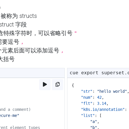
释
 被称为 structs
truct 字段
段不包含特殊字符时，可以省略引号
"
不需要逗号
,
后一个元素后面可以添加逗号
,
大括号
cue export superset.
{
"str"
:
"hello world"
"num"
:
42
,
"flt"
:
3.14
,
and a comment)
"k8s.io/annotation"
:
ecure-me"
"list"
:
[
"a"
,
rent element types
"b"
,