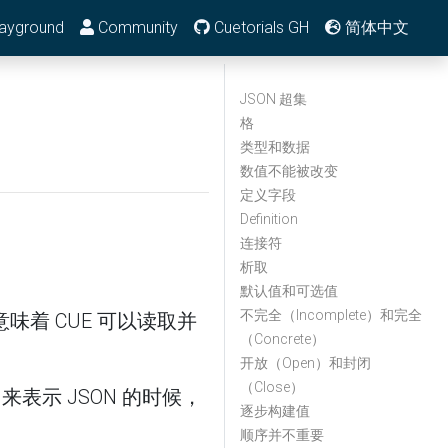
ayground
Community
Cuetorials GH
简体中文
JSON 超集
格
类型和数据
数值不能被改变
定义字段
Definition
连接符
析取
默认值和可选值
不完全（Incomplete）和完全
意味着 CUE 可以读取并
（Concrete）
开放（Open）和封闭
（Close）
来表示 JSON 的时候，
逐步构建值
顺序并不重要