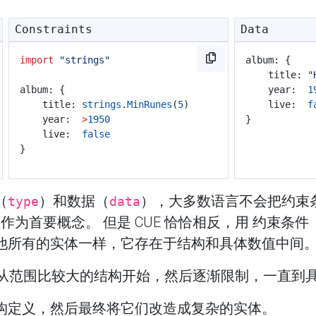
Constraints
Data
import
"strings"
album: {
	title: 
"
album: {
	year:  
1
	title: 
strings
.
MinRunes
(
5
)
	live:  
f
	year:  
>
1950
}
	live:  
false
}
（
）和数据（
），大多数语言不会把约束
type
data
作为首要概念。 但是 CUE 恰恰相反，用 约束条件
他所有的实体一样，它存在于结构和具体数值中间
我们从范围比较大的结构开始，然后逐渐限制，一直到
构定义，然后最终将它们改造成复杂的实体。