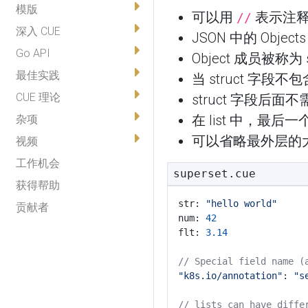
模版
可以用
表示注
//
深入 CUE
JSON 中的 Objects
Go API
Object 成员被称为 s
最佳实践
当 struct 字
CUE 理论
struct 字段后面
在 list 中，最
杂项
可以省略最外层的
视频
工作机会
superset.cue
获得帮助
str: 
"hello world"
贡献者
num: 
42
flt: 
3.14
// Special field name (
"k8s.io/annotation"
: 
"s
// lists can have diffe