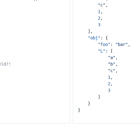
"c"
,
1
,
2
,
3
],
"obj"
:
{
"foo"
:
"bar"
,
"L"
:
[
"a"
,
eld?!
"b"
,
"c"
,
1
,
2
,
3
]
}
}