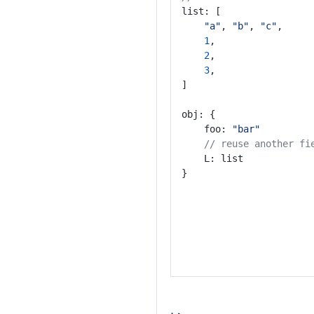
list: [
"a"
, 
"b"
, 
"c"
,
1
,
2
,
3
,
]
obj: {
	foo: 
"bar"
// reuse another fi
	L: list
}