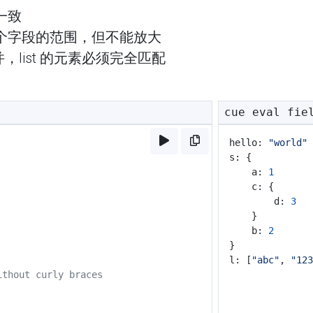
一致
个字段的范围，但不能放大
合并，list 的元素必须完全匹配
cue eval fie
hello: 
"world"
s: {
	a: 
1
	c: {
		d: 
3
	}
	b: 
2
}
l: [
"abc"
, 
"123
ithout curly braces