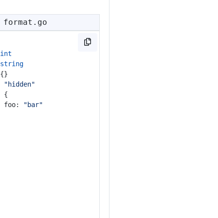
 format.go
int
string
 {}
: 
"hidden"
: {
		foo: 
"bar"