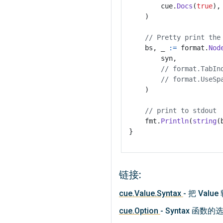
cue
.
Docs
(
true
),
)
// Pretty print the
bs
,
_
:=
format
.
Nod
syn
,
// format.TabIn
// format.UseSp
)
// print to stdout
fmt
.
Println
(
string
(
}
链接:
cue.Value.Syntax
- 把 Valu
cue.Option
- Syntax 函