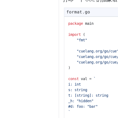
format.go
package
main
import
(
"fmt"
"cuelang.org/go/cue
"cuelang.org/go/cue
"cuelang.org/go/cue
)
const
val
=
`