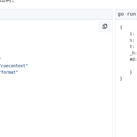
go run
{
	i: 
	s: 
	t:
	_h
"
	#d
/cuecontext"
/format"
	}
}