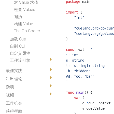
package
main
对 Value 求值
检查 Values
import
(
遍历
"fmt"
构建 Value
"cuelang.org/go/cue
The Go Codec
"cuelang.org/go/cue
加载 Cue
)
自制 CLI
const
val
=
自定义属性
工作流引擎
最佳实践
CUE 理论
`
杂项
func
main
()
{
视频
var
(
工作机会
c
*
cue
.
Context
v
cue
.
Value
获得帮助
)