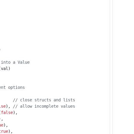
)
 into a Value
(
val
)
ent options
// close structs and lists
lse
),
// allow incomplete values
(
false
),
),
ue
),
true
),