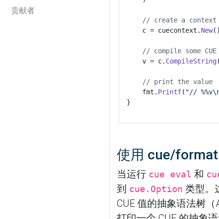
贡献者
// create a context
c
=
cuecontext
.
New
(
// compile some CUE
v
=
c
.
CompileString
// print the value
fmt
.
Printf
(
"// %%v\
}
使用 cue/forma
当运行
和
cue eval
cu
到
类型。
cue.Option
CUE 值的抽象语法树（Abs
打印一个 CUE 的抽象