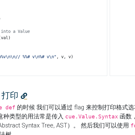
)
 into a Value
(
val
)
n%v\n\n// %%# v\n%# v\n"
,
v
,
v
)
t 打印
的时候 我们可以通过 flag 来控制打印格式选项
e def
这种类型的用法常是传入
函数
cue.Value.Syntax
tract Syntax Tree, AST）。 然后我们可以使用
f
语法树。