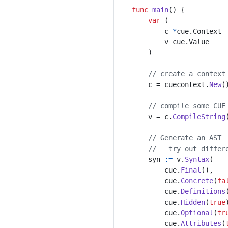
func
main
()
{
var
(
c
*
cue
.
Context
v
cue
.
Value
)
// create a context
c
=
cuecontext
.
New
(
// compile some CUE
v
=
c
.
CompileString
// Generate an AST
//   try out differ
syn
:=
v
.
Syntax
(
cue
.
Final
(),
cue
.
Concrete
(
fa
cue
.
Definitions
cue
.
Hidden
(
true
cue
.
Optional
(
tr
cue
.
Attributes
(