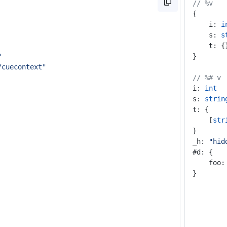
// %v
{
	i: 
i
	s: 
s
	t: {
"
}
/cuecontext"
// %# v
i: 
int
s: 
strin
t: {
	[
str
}
_h: 
"hid
#d: {
	foo:
}