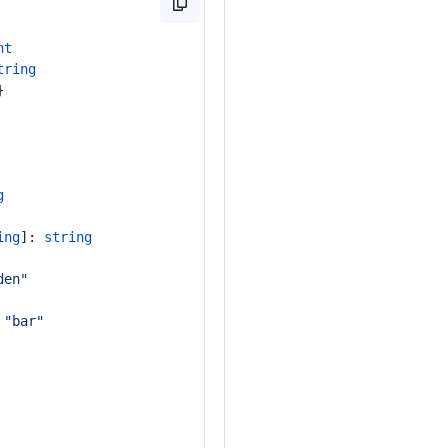
nt
tring
}
g
ing
]: 
string
den"
 
"bar"