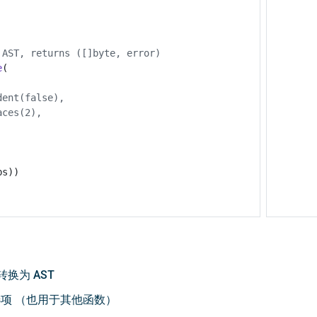
 AST, returns ([]byte, error)
e
(
dent(false),
aces(2),
bs
))
e 转换为 AST
数的选项 （也用于其他函数）