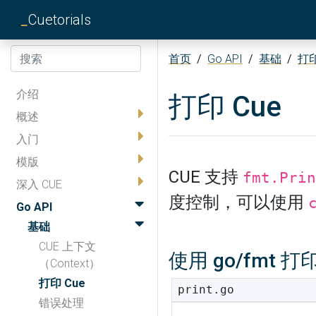
_
Cuetorials
首页
/
Go API
/
基础
/
打印
介绍
打印 Cue
概述
入门
模版
CUE 支持
fmt.Prin
深入 CUE
度控制，可以使用
Go API
基础
CUE 上下文
使用 go/fmt 打
（Context）
打印 Cue
print.go
错误处理