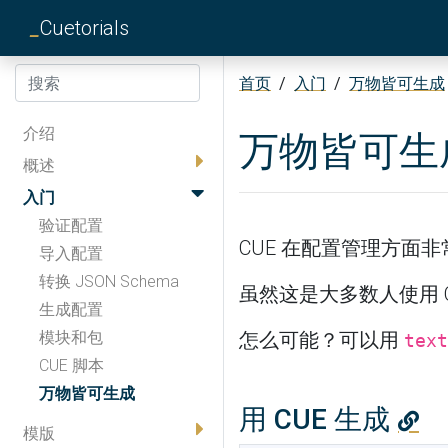
_
Cuetorials
首页
/
入门
/
万物皆可生成
介绍
万物皆可生
概述
入门
验证配置
CUE 在配置管理方面
导入配置
转换 JSON Schema
虽然这是大多数人使用 
生成配置
模块和包
怎么可能？可以用
text
CUE 脚本
万物皆可生成
用 CUE 生成
模版