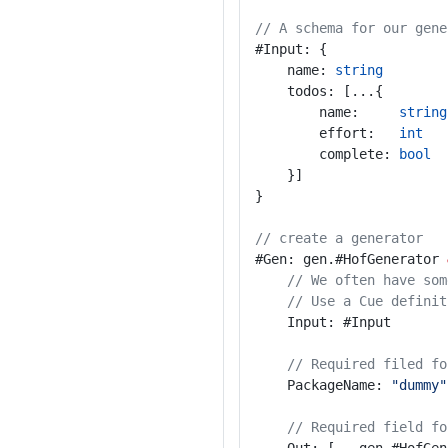
// A schema for our gene
#Input: {
	name: 
string
	todos: [...{
		name:     
string
		effort:   
int
		complete: 
bool
	}]
}
// create a generator
#Gen: gen.#HofGenerator 
// We often have som
// Use a Cue definit
	Input: #Input
// Required filed fo
	PackageName: 
"dummy"
// Required field fo