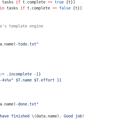
 tasks 
if
 t.complete 
==
true
 {t}]
in
 tasks 
if
 t.complete 
==
false
 {t}]
o's template engine
a.name
)-todo.txt"
T := .incomplete -}}
"%-4s%v" $T.name $T.effort }}
a.name
)-done.txt"
 have finished \(
data.name
). Good job!