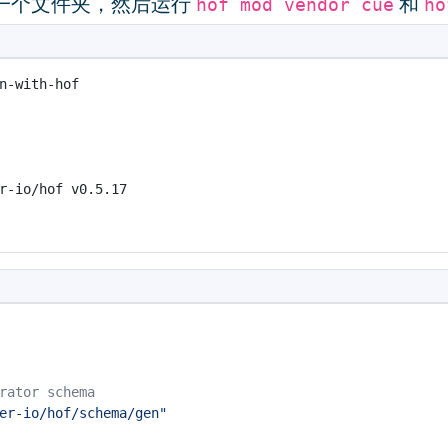
一个文件夹，然后运行
和
hof mod vendor cue
ho
rator schema
er-io/hof/schema/gen"