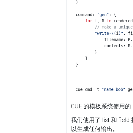
)
command: 
"gen"
: {
for
 i, R 
in
 rendered
// make a unique
"write-\(
i
)"
: fi
			filename: 
			contents: 
		}
	}
}
cue cmd -t 
"name=bob"
CUE 的模板系统使用
我们使用了 list 和 
以生成任何输出。