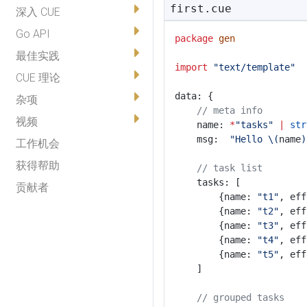
first.cue
深入 CUE
Go API
package
gen
最佳实践
import
"text/template"
CUE 理论
data: {
杂项
// meta info
视频
	name: 
*
"tasks"
|
str
	msg:  
"Hello \(
name
)
工作机会
获得帮助
// task list
	tasks: [
贡献者
		{name: 
"t1"
, eff
		{name: 
"t2"
, eff
		{name: 
"t3"
, eff
		{name: 
"t4"
, eff
		{name: 
"t5"
, eff
	]
// grouped tasks