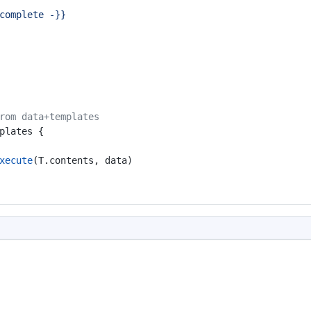
.complete -}}
rom data+templates
plates {
xecute
(T.contents, data)