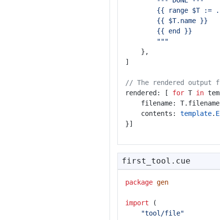
		--- DONE ---
		{{ range $T := 
		{{ $T.name }}
		{{ end }}
		"""
	},
]
// The rendered output f
rendered: [ 
for
 T 
in
 tem
	filename: T.filename
	contents: 
template
.
E
}]
first_tool.cue
package
gen
import
 (
"tool/file"