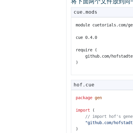
将下面两个文件放到同
cue.mods
hof.cue
package
gen
import
 (
// import hof's gene
"github.com/hofstadt
)