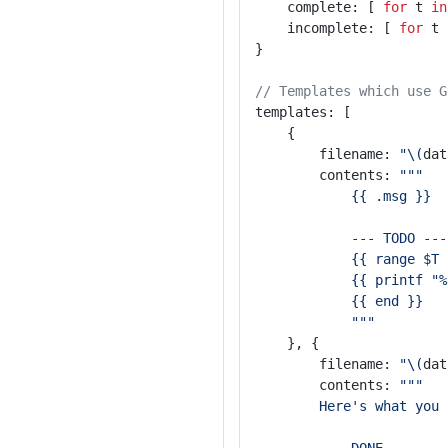
	complete: [ 
for
 t 
in
	incomplete: [ 
for
 t 
}
// Templates which use G
templates: [
	{
		filename: 
"\(
dat
		contents: 
"""
			{{ .msg }}
			--- TODO ---
			{{ range $
			{{ printf 
			{{ end }}
			"""
	}, {
		filename: 
"\(
dat
		contents: 
"""
		Here's what you