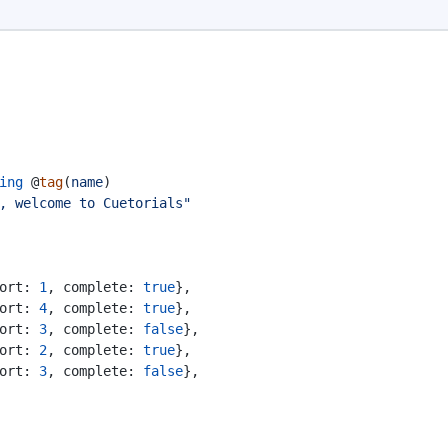
ing
 @
tag
(
name
)
, welcome to Cuetorials"
ort: 
1
, complete: 
true
},
ort: 
4
, complete: 
true
},
ort: 
3
, complete: 
false
},
ort: 
2
, complete: 
true
},
ort: 
3
, complete: 
false
},