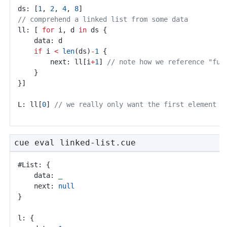
ds: [
1
, 
2
, 
4
, 
8
]
// comprehend a linked list from some data
ll: [ 
for
 i, d 
in
 ds {
	data: d
if
 i 
<
len
(ds)
-
1
 {
		next: ll[i
+
1
] 
// note how we reference "fut
	}
}]
L: ll[
0
] 
// we really only want the first element
cue eval linked-list.cue
#List: {
	data: 
_
	next: 
null
}
l: {