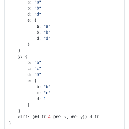
		a: 
"a"
		b: 
"b"
		d: 
"d"
		e: {
			a: 
"a"
			b: 
"b"
			d: 
"d"
		}
	}
	y: {
		b: 
"b"
		c: 
"c"
		d: 
"D"
		e: {
			b: 
"b"
			c: 
"c"
			d: 
1
		}
	}
	diff: (#diff 
&
 {#X: x, #Y: y}).diff
}