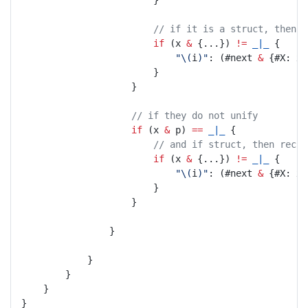
						}
// if it is a struct, then "
if
 (x 
&
 {...}) 
!=
_|_
 {
"\(
i
)"
: (#next 
&
 {#X: x,
						}
					}
// if they do not unify
if
 (x 
&
 p) 
==
_|_
 {
// and if struct, then recur
if
 (x 
&
 {...}) 
!=
_|_
 {
"\(
i
)"
: (#next 
&
 {#X: x,
						}
					}
				}
			}
		}
	}
}