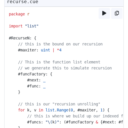
recurse.cue
package
r
import
"list"
#RecurseN: {
// this is the bound on our recursion
	#maxiter: 
uint
|
*
4
// This is the function list element
// we generate this to simulate recursion
	#funcFactory: {
		#next: 
_
		#func: 
_
	}
// this is our "recursion unrolling"
for
 k, v 
in
list
.
Range
(
0
, #maxiter, 
1
) {
// this is where we build up our indexed fun
		#funcs: 
"\(
k
)"
: (#funcFactory 
&
 {#next: #fun