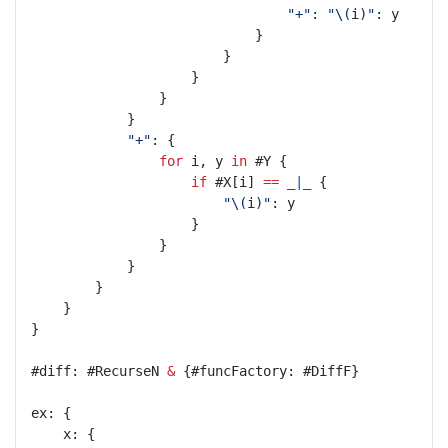
"+"
: 
"\(
i
)"
: y
							}
						}
					}
				}
			}
"+"
: {
for
 i, y 
in
 #Y {
if
 #X[i] 
==
_|_
 {
"\(
i
)"
: y
					}
				}
			}
		}
	}
}
#diff: #RecurseN 
&
 {#funcFactory: #DiffF}
ex: {
	x: {