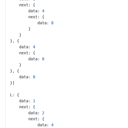
	next: {
		data: 
4
		next: {
			data: 
8
		}
	}
}, {
	data: 
4
	next: {
		data: 
8
	}
}, {
	data: 
8
}]
L: {
	data: 
1
	next: {
		data: 
2
		next: {
			data: 
4