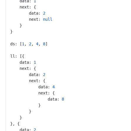
	data: 
1
	next: {
		data: 
2
		next: 
null
	}
}
ds: [
1
, 
2
, 
4
, 
8
]
ll: [{
	data: 
1
	next: {
		data: 
2
		next: {
			data: 
4
			next: {
				data: 
8
			}
		}
	}
}, {
	data: 
2