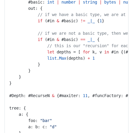
		#basic: 
int
|
number
|
string
|
bytes
|
null
		out: {
// if we have a basic type, we are at a 
if
 (#in 
&
 #basic) 
!=
_|_
 {
1
}
// if we are not a basic type, then we a
if
 (#in 
&
 #basic) 
==
_|_
 {
// this is our "recursion" for each 
let
 depths = [ 
for
 k, v 
in
 #in {(#ne
list
.
Max
(depths) 
+
1
			}
		}
	}
}
#Depth: #RecurseN 
&
 {#maxiter: 
11
, #funcFactory: #De
tree: {
	a: {
		foo: 
"bar"
		a: b: c: 
"d"