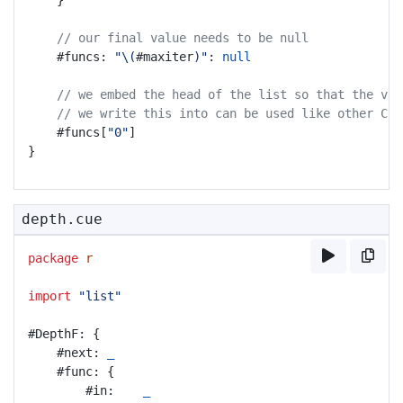
	}
// our final value needs to be null
	#funcs: 
"\(
#maxiter
)"
: 
null
// we embed the head of the list so that the val
// we write this into can be used like other CUE
	#funcs[
"0"
]
}
depth.cue
package
r
import
"list"
#DepthF: {
	#next: 
_
	#func: {
		#in:    
_