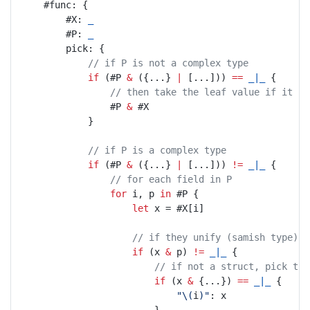
	#func: {
		#X: 
_
		#P: 
_
		pick: {
// if P is not a complex type
if
 (#P 
&
 ({...} 
|
 [...])) 
==
_|_
 {
// then take the leaf value if it un
				#P 
&
 #X
			}
// if P is a complex type
if
 (#P 
&
 ({...} 
|
 [...])) 
!=
_|_
 {
// for each field in P
for
 i, p 
in
 #P {
let
 x = #X[i]
// if they unify (samish type)
if
 (x 
&
 p) 
!=
_|_
 {
// if not a struct, pick the
if
 (x 
&
 {...}) 
==
_|_
 {
"\(
i
)"
: x