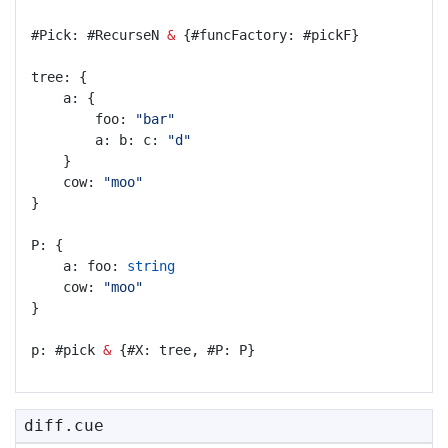
#Pick: #RecurseN 
&
 {#funcFactory: #pickF}
tree: {
	a: {
		foo: 
"bar"
		a: b: c: 
"d"
	}
	cow: 
"moo"
}
P: {
	a: foo: 
string
	cow: 
"moo"
}
p: #pick 
&
 {#X: tree, #P: P}
diff.cue