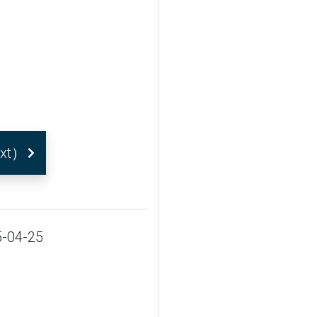
xt）
-04-25