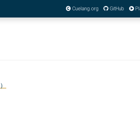
Cuelang.org
GitHub
Pl
t）