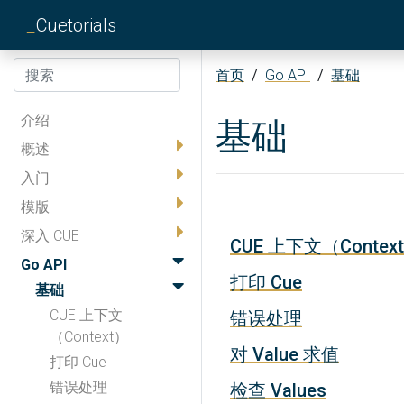
_
Cuetorials
首页
/
Go API
/
基础
介绍
基础
概述
入门
模版
深入 CUE
CUE 上下文（Contex
Go API
打印 Cue
基础
CUE 上下文
错误处理
（Context）
对 Value 求值
打印 Cue
错误处理
检查 Values