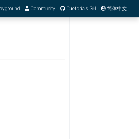
ayground
Community
Cuetorials GH
简体中文